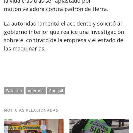
la vida tras tras ser aplastado por
motoniveladora contra padrón de tierra.
La autoridad lamentó el accidente y solicitó al
gobierno interior que realice una investigación
sobre el contrato de la empresa y el estado de
las maquinarias.
Navegación
de
s
Fallecido
operario
Ránquil
entradas
NOTICIAS RELACIONADAS