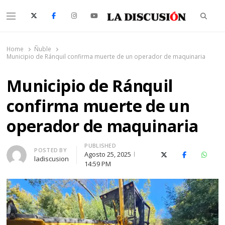
Searc
Menu
La Discusión
El Diario de la Región de Ñuble
Home
Ñuble
Municipio de Ránquil confirma muerte de un operador de maquinaria
Municipio de Ránquil
confirma muerte de un
operador de maquinaria
PUBLISHED
Author
POSTED BY
Agosto 25, 2025
X (Twitter)
Facebook
Whats
ladiscusion
14:59 PM