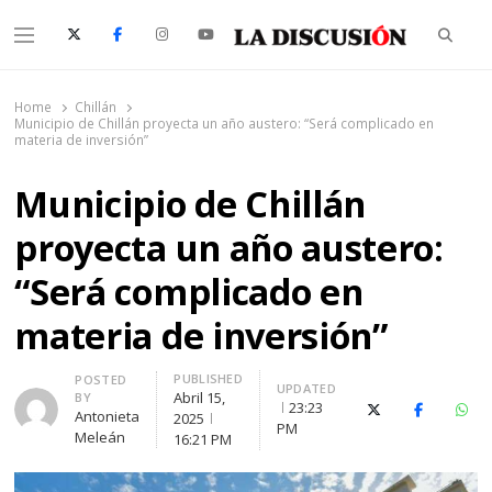
Searc
Menu
La Discusión
El Diario de la Región de Ñuble
Home
Chillán
Municipio de Chillán proyecta un año austero: “Será complicado en
materia de inversión”
Municipio de Chillán
proyecta un año austero:
“Será complicado en
materia de inversión”
PUBLISHED
Author
POSTED
UPDATED
Abril 15,
BY
23:23
X (Twitter)
Facebook
Wha
Antonieta
2025
PM
Meleán
16:21 PM