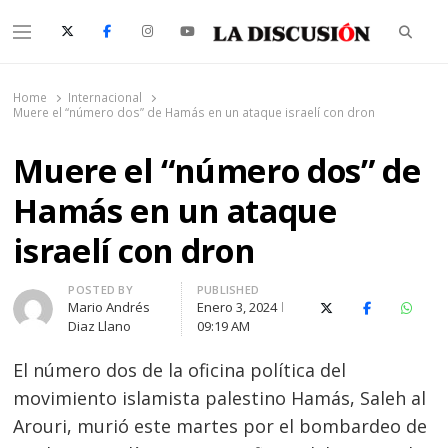
Searc
Menu
La Discusión
El Diario de la Región de Ñuble
Home
Internacional
Muere el “número dos” de Hamás en un ataque israelí con dron
Muere el “número dos” de
Hamás en un ataque
israelí con dron
Author
POSTED BY
PUBLISHED
Mario Andrés
Enero 3, 2024
X (Twitter)
Facebook
Whats
Diaz Llano
09:19 AM
El número dos de la oficina política del
movimiento islamista palestino Hamás, Saleh al
Arouri, murió este martes por el bombardeo de