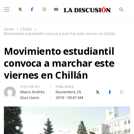
Searc
Menu
La Discusión
El Diario de la Región de Ñuble
Home
Chillán
Movimiento estudiantil convoca a marchar este viernes en Chillán
Movimiento estudiantil
convoca a marchar este
viernes en Chillán
Author
POSTED BY
PUBLISHED
Mario Andrés
Noviembre 29,
X (Twitter)
Facebook
Whats
Diaz Llano
2019
09:47 AM