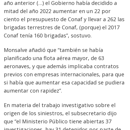
año anterior (…) el Gobierno había decidido a
mitad del año 2022 aumentar en un 22 por
ciento el presupuesto de Conaf y llevar a 262 las
brigadas terrestres de Conaf, (porque) el 2017
Navegación
Conaf tenía 160 brigadas”, sostuvo.
de
s
Monsalve añadió que “también se había
entradas
planificado una flota aérea mayor, de 63
aeronaves, y que además implicaba contratos
previos con empresas internacionales, para que
si había que aumentar esa capacidad se pudiera
aumentar con rapidez”.
En materia del trabajo investigativo sobre el
origen de los siniestros, el subsecretario dijo
que “el Ministerio Público tiene abiertas 37
investigaciones, hay 31 detenidos por parte de