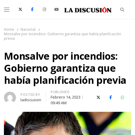
Searc
Menu
La Discusión
El Diario de la Región de Ñuble
Home
Nacional
Monsalve por incendios: Gobierno garantiza que había planificación
previa
Monsalve por incendios:
Gobierno garantiza que
había planificación previa
PUBLISHED
Author
POSTED BY
Febrero 14, 2023
X (Twitter)
Facebook
Whats
ladiscusion
09:49 AM