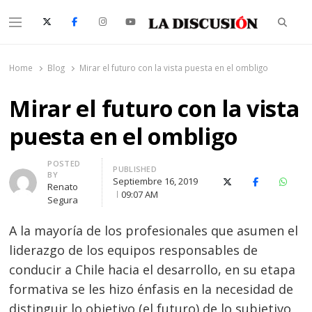
Searc
Menu
La Discusión
El Diario de la Región de Ñuble
Home
Blog
Mirar el futuro con la vista puesta en el ombligo
Mirar el futuro con la vista
puesta en el ombligo
Author
POSTED
PUBLISHED
BY
Septiembre 16, 2019
X (Twitter)
Facebook
Whats
Renato
09:07 AM
Segura
A la mayoría de los profesionales que asumen el
liderazgo de los equipos responsables de
conducir a Chile hacia el desarrollo, en su etapa
formativa se les hizo énfasis en la necesidad de
distinguir lo objetivo (el futuro) de lo subjetivo