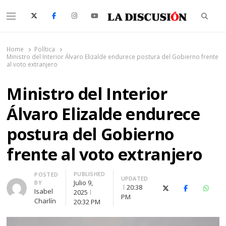
Searc
Menu
La Discusión
El Diario de la Región de Ñuble
Home
Política
Ministro del Interior Álvaro Elizalde endurece postura del Gobierno frente
al voto extranjero
Ministro del Interior
Álvaro Elizalde endurece
postura del Gobierno
frente al voto extranjero
PUBLISHED
Author
POSTED
UPDATED
Julio 9,
BY
20:38
X (Twitter)
Facebook
Whats
Isabel
2025
PM
Charlín
20:32 PM