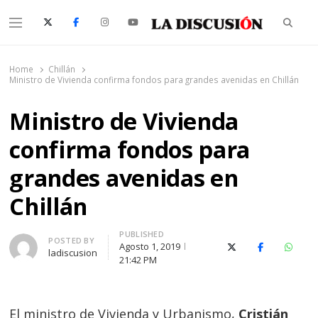
Searc
Menu
La Discusión
El Diario de la Región de Ñuble
Home
Chillán
Ministro de Vivienda confirma fondos para grandes avenidas en Chillán
Ministro de Vivienda
confirma fondos para
grandes avenidas en
Chillán
PUBLISHED
Author
POSTED BY
Agosto 1, 2019
X (Twitter)
Facebook
Whats
ladiscusion
21:42 PM
El ministro de Vivienda y Urbanismo,
Cristián