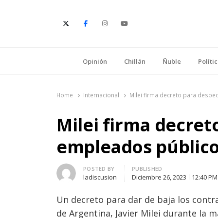
E
Opinión
Chillán
Ñuble
Políti
Home
Internacional
Milei firma decreto para despe
Milei firma decret
empleados públic
Author
POSTED BY
PUBLISHED
ladiscusion
Diciembre 26, 2023
12:40 PM
Un decreto para dar de baja los cont
de Argentina, Javier Milei durante la