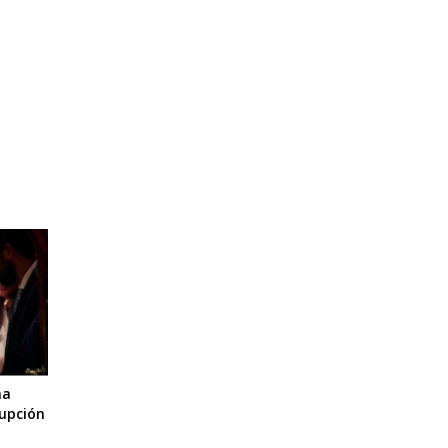
na
rupción