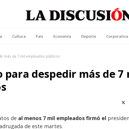
La Discusión
l Diario de la Región de Ñuble
ca
Cultura
País
Economía
Deporte
Corporativa
dir más de 7 mil empleados públicos
o para despedir más de 7 
os
X (T
ratos de
al menos 7 mil empleados firmó el
preside
 madrugada de este martes.