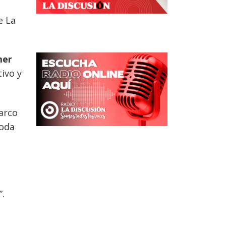
e La
mer
tivo y
arco
toda
”.