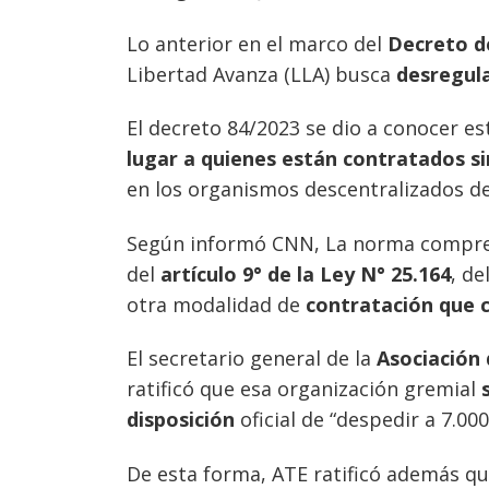
Lo anterior en el marco del
Decreto d
Libertad Avanza (LLA) busca
desregul
El decreto 84/2023 se dio a conocer est
lugar a quienes están contratados s
en los organismos descentralizados de
Según informó CNN, La norma compren
del
artículo 9° de la Ley N° 25.164
, de
Navegación
otra modalidad de
contratación que c
de
s
El secretario general de la
Asociación 
entradas
ratificó que esa organización gremial
s
disposición
oficial de “despedir a 7.00
De esta forma, ATE ratificó además q