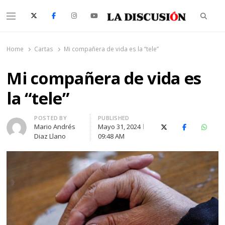
Searc
Menu
La Discusión
El Diario de la Región de Ñuble
Home
Cartas
Mi compañera de vida es la “tele”
Mi compañera de vida es
la “tele”
Author
POSTED BY
PUBLISHED
Mario Andrés
Mayo 31, 2024
X (Twitter)
Facebook
Whats
Diaz Llano
09:48 AM