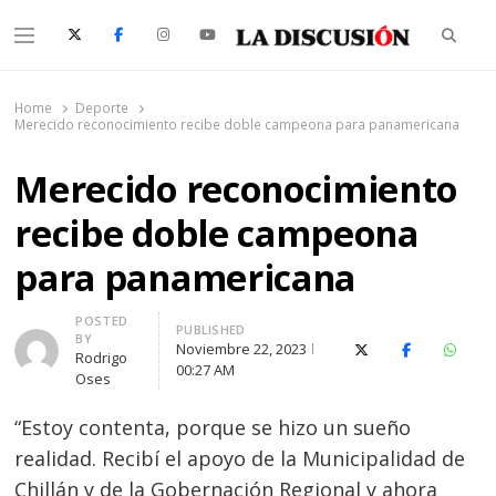
Searc
Menu
La Discusión
El Diario de la Región de Ñuble
Home
Deporte
Merecido reconocimiento recibe doble campeona para panamericana
Merecido reconocimiento
recibe doble campeona
para panamericana
Author
POSTED
PUBLISHED
BY
Noviembre 22, 2023
X (Twitter)
Facebook
Whats
Rodrigo
00:27 AM
Oses
“Estoy contenta, porque se hizo un sueño
realidad. Recibí el apoyo de la Municipalidad de
Chillán y de la Gobernación Regional y ahora