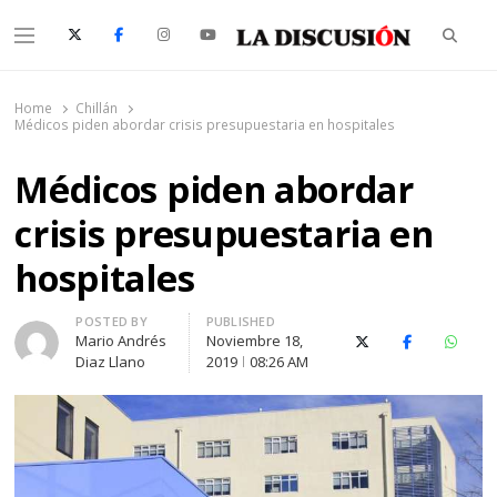
Searc
Menu
La Discusión
El Diario de la Región de Ñuble
Home
Chillán
Médicos piden abordar crisis presupuestaria en hospitales
Médicos piden abordar
crisis presupuestaria en
hospitales
Author
POSTED BY
PUBLISHED
Mario Andrés
Noviembre 18,
X (Twitter)
Facebook
Whats
Diaz Llano
2019
08:26 AM