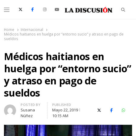
Searc
Menu
La Discusión
El Diario de la Región de Ñuble
Home
Internacional
Médicos haitianos en huelga por “entorno sucio” y atraso en pago de
sueldos
Médicos haitianos en
huelga por “entorno sucio”
y atraso en pago de
sueldos
Author
POSTED BY
PUBLISHED
Susana
Mayo 22, 2019
X (Twitter)
Facebook
Whats
Núñez
10:15 AM