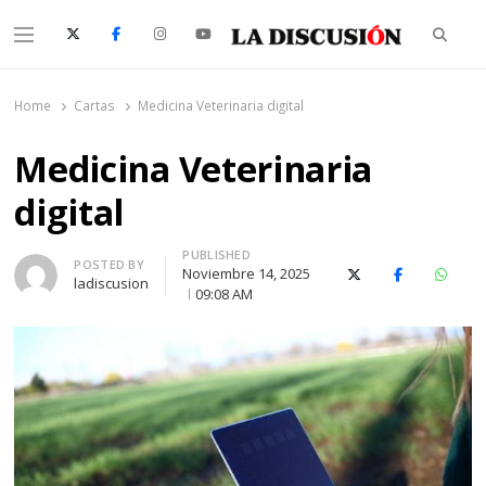
Searc
Menu
La Discusión
El Diario de la Región de Ñuble
Home
Cartas
Medicina Veterinaria digital
Medicina Veterinaria
digital
PUBLISHED
Author
POSTED BY
Noviembre 14, 2025
X (Twitter)
Facebook
Whats
ladiscusion
09:08 AM