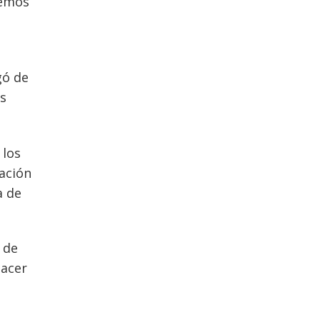
Hemos
gó de
as
 los
ación
a de
 de
hacer