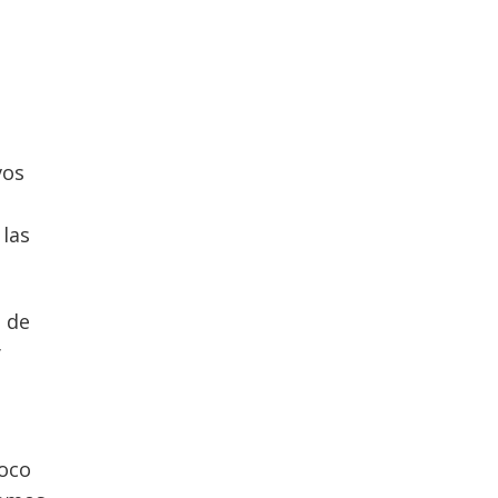
vos
 las
a de
y
foco