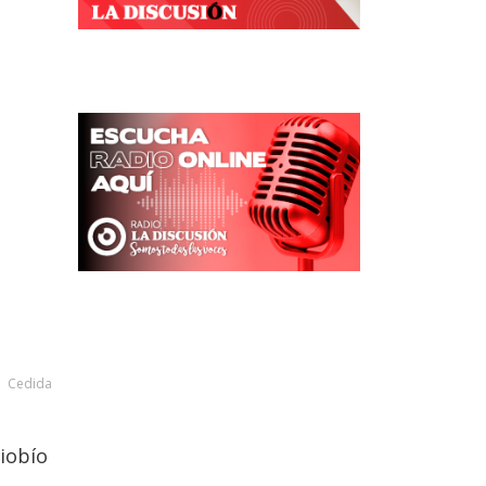
Cedida
iobío