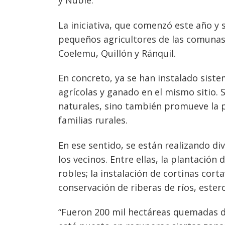
y Ñuble.
La iniciativa, que comenzó este año y 
pequeños agricultores de las comunas
Coelemu, Quillón y Ránquil.
En concreto, ya se han instalado siste
agrícolas y ganado en el mismo sitio. 
naturales, sino también promueve la p
familias rurales.
En ese sentido, se están realizando di
los vecinos. Entre ellas, la plantació
robles; la instalación de cortinas cort
Navegación
conservación de riberas de ríos, estero
de
s
“Fueron 200 mil hectáreas quemadas du
entradas