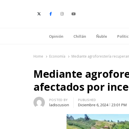
E
Opinión
Chillán
Ñuble
Políti
Home
Economía
Mediante agroforestería recupera
Mediante agrofore
afectados por inc
Author
POSTED BY
PUBLISHED
ladiscusion
Diciembre 6, 2024
23:01 PM