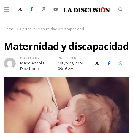
Searc
Menu
La Discusión
El Diario de la Región de Ñuble
Home
Cartas
Maternidad y discapacidad
Maternidad y discapacidad
Author
POSTED BY
PUBLISHED
Mario Andrés
Mayo 23, 2024
X (Twitter)
Facebook
Whats
Diaz Llano
09:16 AM