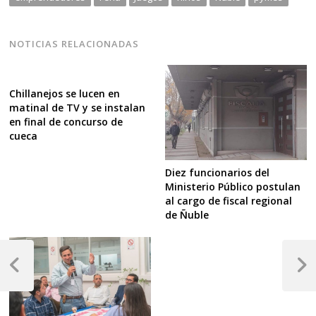
NOTICIAS RELACIONADAS
Chillanejos se lucen en
matinal de TV y se instalan
en final de concurso de
cueca
Diez funcionarios del
Ministerio Público postulan
al cargo de fiscal regional
de Ñuble
Navegación
de
Previous
Next
Post
Post
entradas