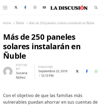
Searc
Menu
La Discusión
El Diario de la Región de Ñuble
Home
Ñuble
Más de 250 paneles solares instalarán en Ñuble
Más de 250 paneles
solares instalarán en
Ñuble
Author
POSTED
PUBLISHED
BY
Septiembre 23, 2019
X (Twitter)
Facebook
Whats
Susana
12:13 PM
Núñez
Con el objetivo de que las familias más
vulnerables puedan ahorrar en sus cuentas de