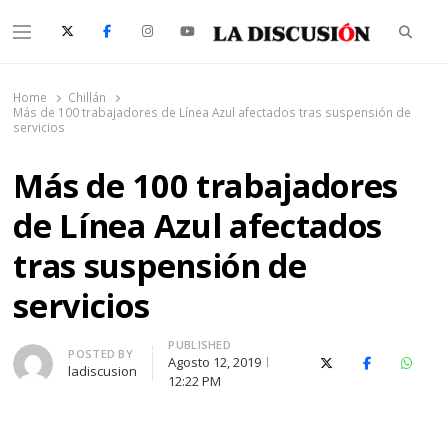
Searc
Menu
La Discusión
El Diario de la Región de Ñuble
Home
Chillán
Más de 100 trabajadores de Línea Azul afectados tras suspensión de
servicios
Más de 100 trabajadores
de Línea Azul afectados
tras suspensión de
servicios
PUBLISHED
Author
POSTED BY
Agosto 12, 2019
X (Twitter)
Facebook
Whats
ladiscusion
12:22 PM