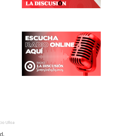
cio Ulloa
d,