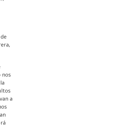
 de
rera,
e
o nos
la
ultos
van a
nos
tan
brá