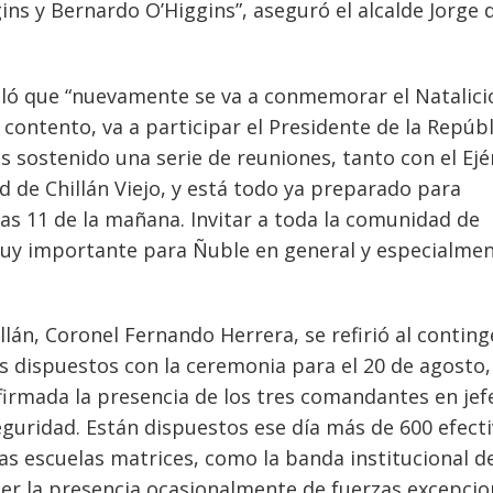
ns y Bernardo O’Higgins”, aseguró el alcalde Jorge 
aló que “nuevamente se va a conmemorar el Natalici
 contento, va a participar el Presidente de la Repúbl
s sostenido una serie de reuniones, tanto con el Ejé
d de Chillán Viejo, y está todo ya preparado para
 las 11 de la mañana. Invitar a toda la comunidad de
o muy importante para Ñuble en general y especialme
lán, Coronel Fernando Herrera, se refirió al contin
os dispuestos con la ceremonia para el 20 de agosto,
firmada la presencia de los tres comandantes en jef
eguridad. Están dispuestos ese día más de 600 efect
as escuelas matrices, como la banda institucional de
ner la presencia ocasionalmente de fuerzas excepcio