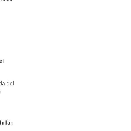
el
da del
a
hillán