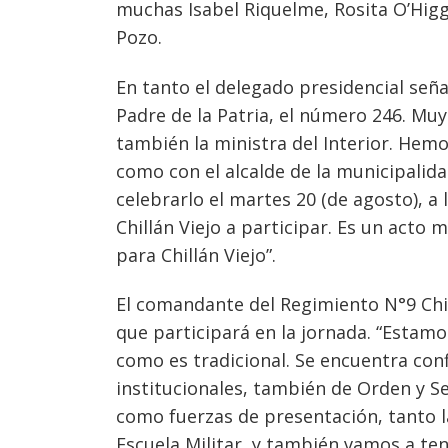
muchas Isabel Riquelme, Rosita O’Higgi
Navegación
Pozo.
de
s
En tanto el delegado presidencial señ
entradas
Padre de la Patria, el número 246. Muy
también la ministra del Interior. Hemo
como con el alcalde de la municipalida
celebrarlo el martes 20 (de agosto), a
Chillán Viejo a participar. Es un act
para Chillán Viejo”.
El comandante del Regimiento N°9 Chil
que participará en la jornada. “Estam
como es tradicional. Se encuentra con
institucionales, también de Orden y S
como fuerzas de presentación, tanto l
Escuela Militar, y también vamos a te