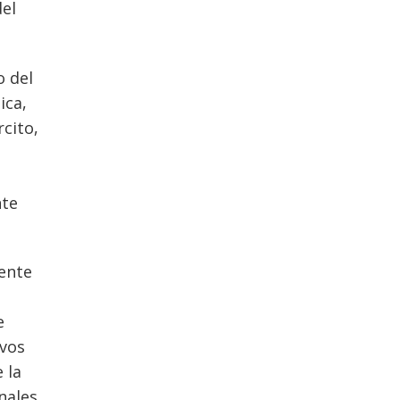
del
o del
ica,
rcito,
nte
gente
e
ivos
 la
nales