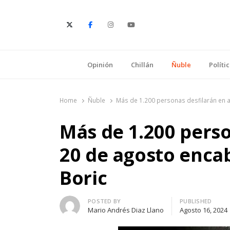
E
Opinión
Chillán
Ñuble
Políti
Home
Ñuble
Más de 1.200 personas desfilarán en a
Más de 1.200 perso
20 de agosto enca
Boric
Author
POSTED BY
PUBLISHED
Mario Andrés Diaz Llano
Agosto 16, 2024