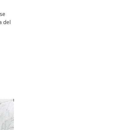
 se
a del