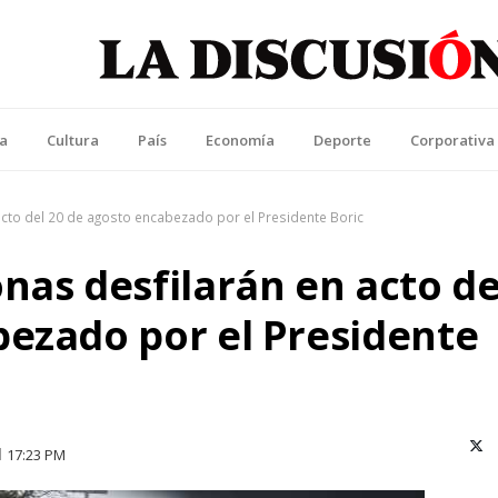
La Discusión
l Diario de la Región de Ñuble
ca
Cultura
País
Economía
Deporte
Corporativa
cto del 20 de agosto encabezado por el Presidente Boric
nas desfilarán en acto de
bezado por el Presidente
X (T
17:23 PM