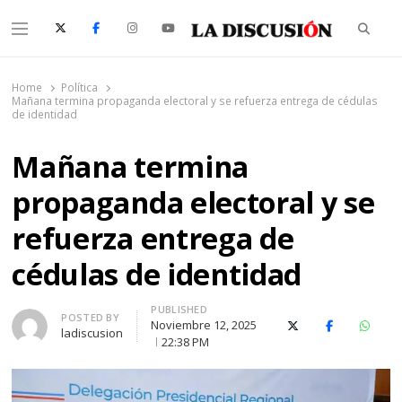
Searc
Menu
La Discusión
El Diario de la Región de Ñuble
Home
Política
Mañana termina propaganda electoral y se refuerza entrega de cédulas
de identidad
Mañana termina
propaganda electoral y se
refuerza entrega de
cédulas de identidad
PUBLISHED
Author
POSTED BY
Noviembre 12, 2025
X (Twitter)
Facebook
Whats
ladiscusion
22:38 PM