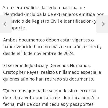
Solo serán válidos la cédula nacional de
identidad -incluida la de extranjeros emitida por
Navegación
el Servicio de Registro Civil e Identificación- y el
de
Previous
Next
pasaporte.
Post
Post
entradas
Ambos documentos deben estar vigentes o
haber vencido hace no más de un año, es decir,
desde el 16 de noviembre de 2024.
El seremi de Justicia y Derechos Humanos,
Cristopher Reyes, realizó un llamado especial a
quienes aún no han retirado su documento.
“Queremos que nadie se quede sin ejercer su
derecho a voto por falta de identificación. A la
fecha, más de dos mil cédulas y pasaportes