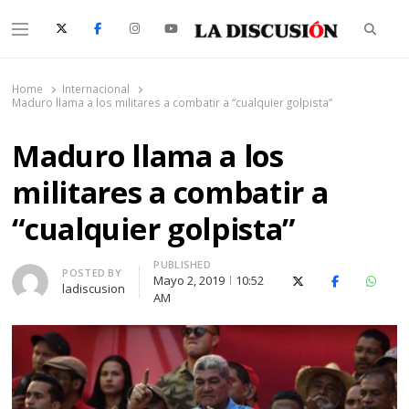
Searc
Menu
La Discusión
El Diario de la Región de Ñuble
Home
Internacional
Maduro llama a los militares a combatir a “cualquier golpista”
Maduro llama a los
militares a combatir a
“cualquier golpista”
PUBLISHED
Author
POSTED BY
Mayo 2, 2019
10:52
X (Twitter)
Facebook
Whats
ladiscusion
AM