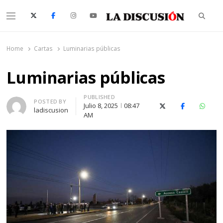
Searc
Menu
La Discusión
El Diario de la Región de Ñuble
Home
Cartas
Luminarias públicas
Luminarias públicas
PUBLISHED
Author
POSTED BY
Julio 8, 2025
08:47
X (Twitter)
Facebook
Whats
ladiscusion
AM