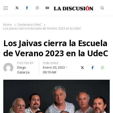
Searc
Menu
La Discusión
El Diario de la Región de Ñuble
Home
Centenario UdeC
Los Jaivas cierra la Escuela de Verano 2023 en la UdeC
Los Jaivas cierra la Escuela
de Verano 2023 en la UdeC
Author
POSTED BY
PUBLISHED
Diego
Enero 20, 2023
X (Twitter)
Facebook
Whats
Galarza
09:19 AM