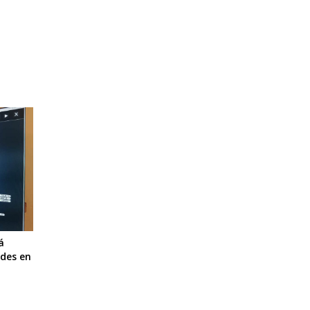
á
ades en