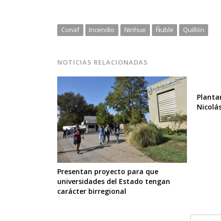
Conaf
Incendio
Ninhue
Ñuble
Quillón
NOTICIAS RELACIONADAS
Planta
Nicolá
Presentan proyecto para que
universidades del Estado tengan
carácter birregional