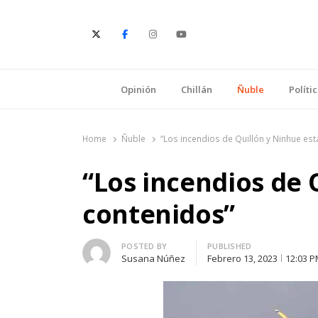
E
Opinión
Chillán
Ñuble
Políti
Home
Ñuble
“Los incendios de Quillón y Ninhue es
“Los incendios de 
contenidos”
Author
POSTED BY
PUBLISHED
Susana Núñez
Febrero 13, 2023
12:03 