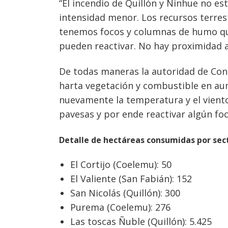
“El incendio de Quillón y Ninhue no es
intensidad menor. Los recursos terres
tenemos focos y columnas de humo q
pueden reactivar. No hay proximidad a 
De todas maneras la autoridad de Con
Navegación
harta vegetación y combustible en a
de
s
nuevamente la temperatura y el vient
entradas
pavesas y por ende reactivar algún foc
Detalle de hectáreas consumidas por sec
El Cortijo (Coelemu): 50
El Valiente (San Fabián): 152
San Nicolás (Quillón): 300
Purema (Coelemu): 276
Las toscas Ñuble (Quillón): 5.425