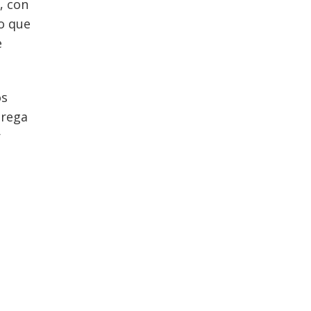
, con
o que
e
os
grega
r