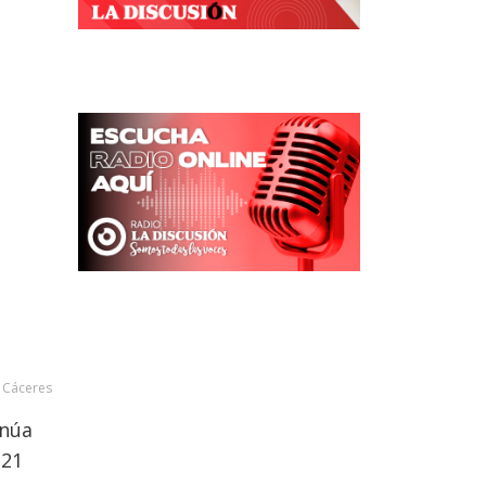
n Cáceres
inúa
221