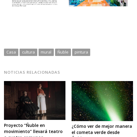
Navegación
de
s
Casa
cultura
mural
Ñuble
pintura
entradas
NOTICIAS RELACIONADAS
Proyecto “Ñuble en
¿Cómo ver de mejor manera
movimiento” llevará teatro
el cometa verde desde