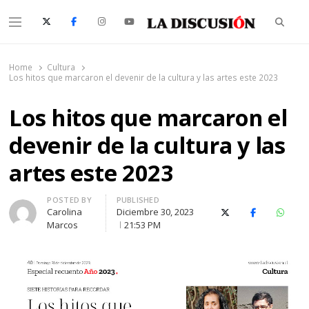
Searc
Menu
La Discusión
El Diario de la Región de Ñuble
Home
Cultura
Los hitos que marcaron el devenir de la cultura y las artes este 2023
Los hitos que marcaron el
devenir de la cultura y las
artes este 2023
Author
POSTED BY
PUBLISHED
Carolina
Diciembre 30, 2023
X (Twitter)
Facebook
Whats
Marcos
21:53 PM