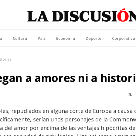
La Discusión
l Diario de la Región de Ñuble
ca
Cultura
País
Economía
Deporte
Corporativa
storias
egan a amores ni a histor
X (T
bles, repudiados en alguna corte de Europa a causa 
cíficamente, serían unos personajes de la Common
ntía del amor por encima de las ventajas hipócritas de