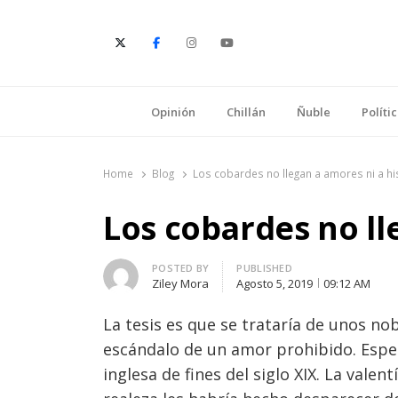
E
Opinión
Chillán
Ñuble
Políti
Home
Blog
Los cobardes no llegan a amores ni a hi
Los cobardes no ll
Author
POSTED BY
PUBLISHED
Ziley Mora
Agosto 5, 2019
09:12 AM
La tesis es que se trataría de unos no
escándalo de un amor prohibido. Espe
inglesa de fines del siglo XIX. La vale