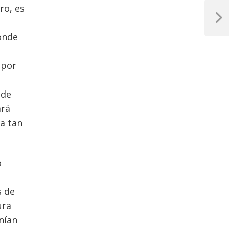
ro, es
Next
Post
donde
 por
 de
ará
 a tan
o
s de
ura
nían