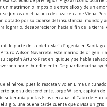
 esa sociedad de privilegios. Algo así como ocurrier
or un matrimonio imposible entre ellos y de un amo
se juntos en el palacio de caza cerca de Viena. Per
ían optado por suicidarse del insustancial mundo y a
a lograrlo, desaparecieron hacia el fin de la tierra, 
 mí de parte de su nieta María Eugenia en Santiago- 
e Arturo Wilson Navarrete. Este marino de origen irl
 capitán Arturo Prat en Iquique y se había salvad
ovocada por el hundimiento. De guardiamarina ayu
que el héroe, pues lo rescata vivo en Lima un cuñad
ierto que su descendiente, Jorge Wilson, capitán de 
de soberanía por las Islas cercanas al Cabo de Horno
el siglo, una buena tarde cuenta que divisa un gris i