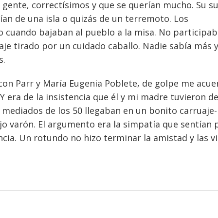
a gente, correctísimos y que se querían mucho. Su s
an de una isla o quizás de un terremoto. Los
o cuando bajaban al pueblo a la misa. No participa
uaje tirado por un cuidado caballo. Nadie sabía más 
s.
a con Parr y María Eugenia Poblete, de golpe me acue
 era de la insistencia que él y mi madre tuvieron d
 mediados de los 50 llegaban en un bonito carruaje-
ijo varón. El argumento era la simpatía que sentían 
cia. Un rotundo no hizo terminar la amistad y las vi