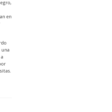
uegro,
ban en
y
rdo
e una
 a
por
sitas.