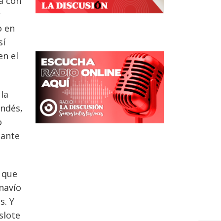
a con
r
o en
sí
en el
la
andés,
o
dante
o que
navío
s. Y
slote