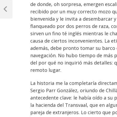
Navegación
de donde, oh sorpresa, emergen escal
de
recibido por un muy correcto mozo qui
Previous
Post
bienvenida y le invita a desembarcar y
entradas
flanqueado por dos perros de raza, co
sirven un fino té inglés mientras le 
causa de ciertos inconvenientes. La e
además, debe pronto tomar su barco d
navegación. No hubo tiempo de más pr
del por qué no inquirió más detalles: 
remoto lugar.
La historia me la completaría direct
Sergio Parr González, oriundo de Chil
antecedente clave: le había oído a su 
la hacienda del Transvaal, que en alg
pareja de extranjeros. Lo cierto que 