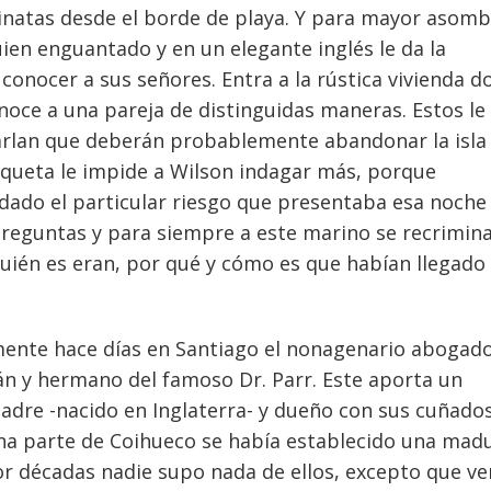
inatas desde el borde de playa. Y para mayor asomb
en enguantado y en un elegante inglés le da la
 conocer a sus señores. Entra a la rústica vivienda 
noce a una pareja de distinguidas maneras. Estos le
charlan que deberán probablemente abandonar la isla
tiqueta le impide a Wilson indagar más, porque
ado el particular riesgo que presentaba esa noche
eguntas y para siempre a este marino se recrimin
quién es eran, por qué y cómo es que habían llegado
amente hace días en Santiago el nonagenario abogad
lán y hermano del famoso Dr. Parr. Este aporta un
padre -nacido en Inglaterra- y dueño con sus cuñado
una parte de Coihueco se había establecido una mad
por décadas nadie supo nada de ellos, excepto que ve