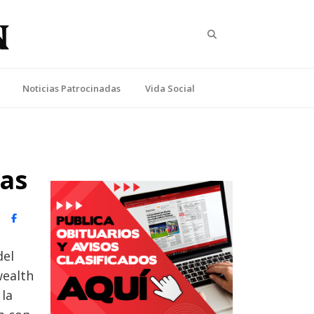
Search
Noticias Patrocinadas
Vida Social
ias
witter)
Facebook
del
wealth
 la