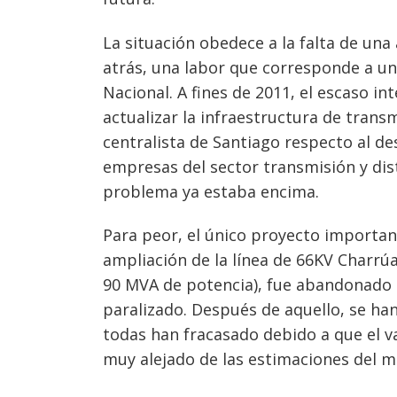
La situación obedece a la falta de una
atrás, una labor que corresponde a u
Nacional. A fines de 2011, el escaso in
actualizar la infraestructura de trans
centralista de Santiago respecto al des
empresas del sector transmisión y dist
problema ya estaba encima.
Navegación
Para peor, el único proyecto important
de
s
ampliación de la línea de 66KV Charrúa
entradas
90 MVA de potencia), fue abandonado e
paralizado. Después de aquello, se han
todas han fracasado debido a que el va
muy alejado de las estimaciones del m