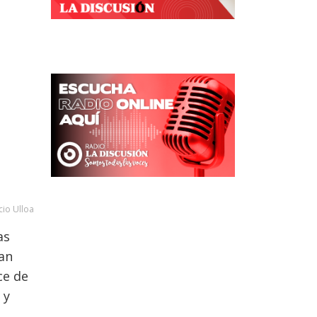
cio Ulloa
as
ían
ce de
 y