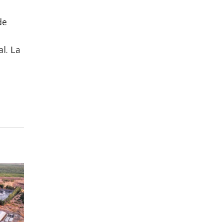
de
l. La