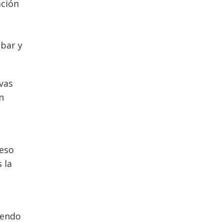
ación
abar y
vas
n
ceso
 la
iendo