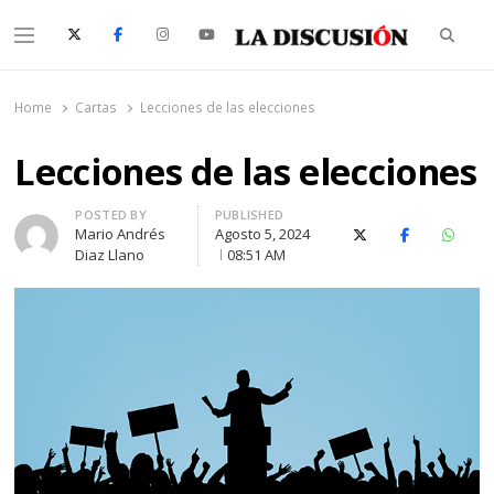
Searc
Menu
La Discusión
El Diario de la Región de Ñuble
Home
Cartas
Lecciones de las elecciones
Lecciones de las elecciones
Author
POSTED BY
PUBLISHED
Mario Andrés
Agosto 5, 2024
X (Twitter)
Facebook
Whats
Diaz Llano
08:51 AM