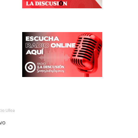
cio Ulloa
vo