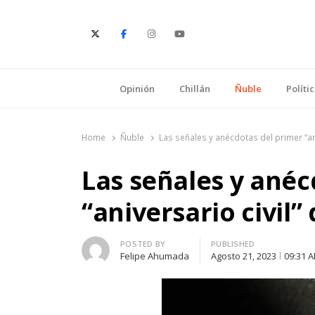
E
Opinión
Chillán
Ñuble
Políti
Home
Ñuble
Las señales y anécdotas del primer “aniv
Las señales y anéc
“aniversario civil” 
Author
POSTED BY
PUBLISHED
Felipe Ahumada
Agosto 21, 2023
09:31 