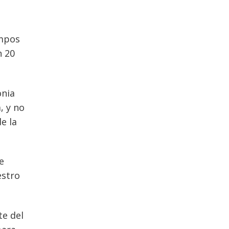
empos
n 20
onia
, y no
e la
e
estro
te del