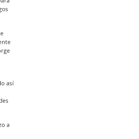
para
rgos
ue
ente
orge
o así
ldes
zo a