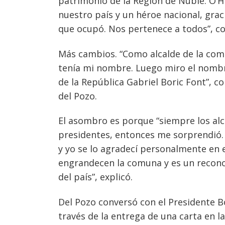
patrimonio de la Región de Ñuble. O’Hi
nuestro país y un héroe nacional, graci
que ocupó. Nos pertenece a todos”, 
Más cambios. “Como alcalde de la comun
tenía mi nombre. Luego miro el nombre 
de la República Gabriel Boric Font”, c
del Pozo.
El asombro es porque “siempre los alc
presidentes, entonces me sorprendió.
Navegación
y yo se lo agradecí personalmente en 
de
s
engrandecen la comuna y es un reconoc
entradas
del país”, explicó.
Del Pozo conversó con el Presidente Bo
través de la entrega de una carta en l