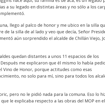
ggins nace aquí, su familia es de acá, es un legado 
as a su legado en distintas áreas y no sólo a los ca
complementó.
a, llego al palco de honor y me ubico en la silla q
de la silla de al lado y veo que decía, Señor Presid
omentó aún sorprendido el alcalde de Chillán Viejo, J
aldes quedan distantes a unos 11 espacios de los
 Después me explicaron que él mismo lo había pedid
el Vino de Honor, porque actitudes como esas
imiento, no solo para mí, sino para todos los alca
ric, pero no le pidió nada para la comuna. Eso lo hi
a que le explicaba respecto a las obras del MOP en el