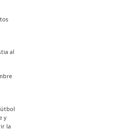
ntos
tia al
ombre
fútbol
e y
ir la