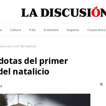
La Discusión
l Diario de la Región de Ñuble
ca
Cultura
País
Economía
Deporte
Corporativa
ersario civil” del natalicio
dotas del primer
del natalicio
X (T
AM