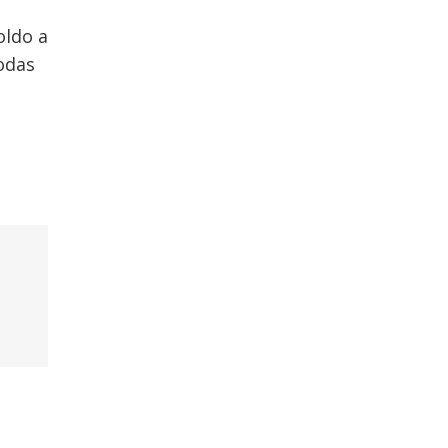
oldo a
odas