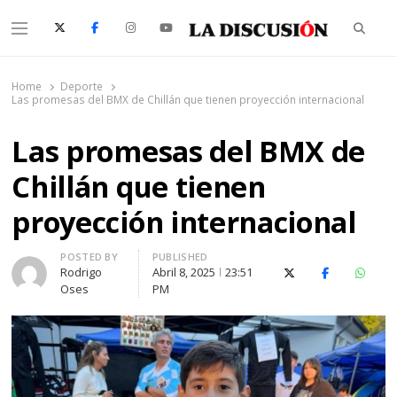
Searc
Menu
La Discusión
El Diario de la Región de Ñuble
Home
Deporte
Las promesas del BMX de Chillán que tienen proyección internacional
Las promesas del BMX de
Chillán que tienen
proyección internacional
Author
POSTED BY
PUBLISHED
Rodrigo
Abril 8, 2025
23:51
X (Twitter)
Facebook
Whats
Oses
PM