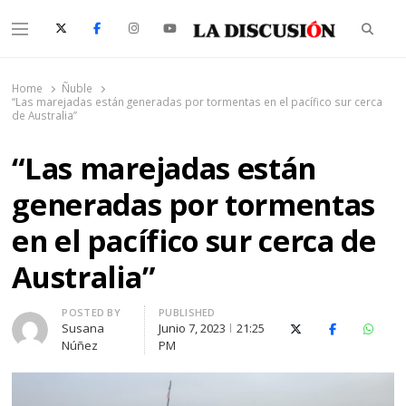
Searc
Menu
La Discusión
El Diario de la Región de Ñuble
Home
Ñuble
“Las marejadas están generadas por tormentas en el pacífico sur cerca
de Australia”
“Las marejadas están
generadas por tormentas
en el pacífico sur cerca de
Australia”
Author
POSTED BY
PUBLISHED
Susana
Junio 7, 2023
21:25
X (Twitter)
Facebook
Whats
Núñez
PM