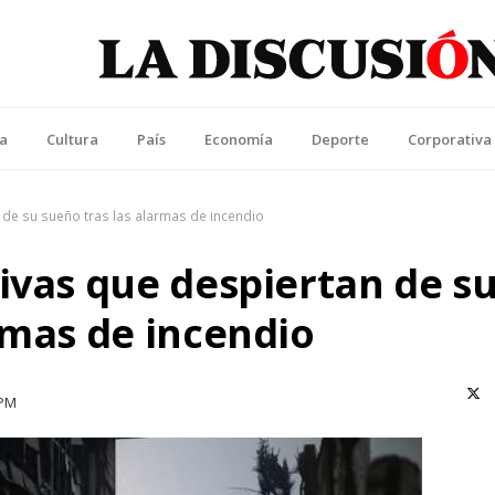
La Discusión
l Diario de la Región de Ñuble
ca
Cultura
País
Economía
Deporte
Corporativa
 de su sueño tras las alarmas de incendio
ivas que despiertan de s
rmas de incendio
X (T
 PM