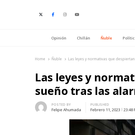
E
Opinión
Chillán
Ñuble
Políti
Home
Ñuble
Las leyes y normativas que despiertan
Las leyes y normat
sueño tras las ala
Author
POSTED BY
PUBLISHED
Felipe Ahumada
Febrero 11, 2023
23:48