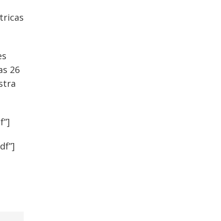
tricas
es
as 26
stra
f”]
df”]