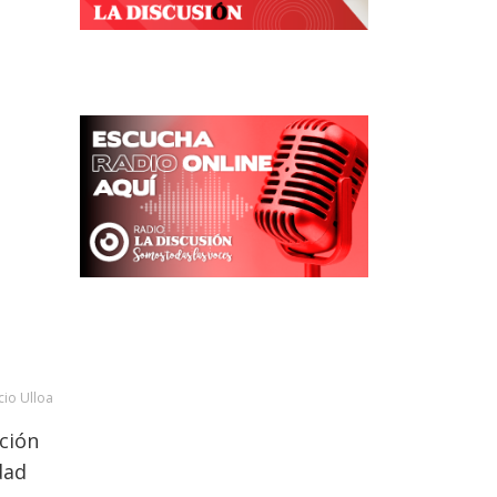
cio Ulloa
ación
dad