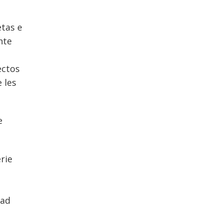
etas e
nte
ectos
 les
e
rie
dad