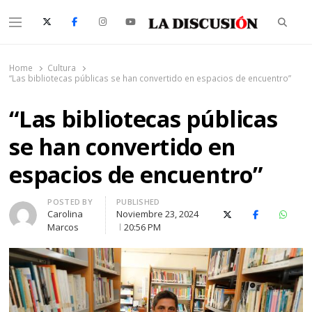
Searc
Menu
La Discusión
El Diario de la Región de Ñuble
Home
Cultura
“Las bibliotecas públicas se han convertido en espacios de encuentro”
“Las bibliotecas públicas
se han convertido en
espacios de encuentro”
Author
POSTED BY
PUBLISHED
Carolina
Noviembre 23, 2024
X (Twitter)
Facebook
Whats
Marcos
20:56 PM