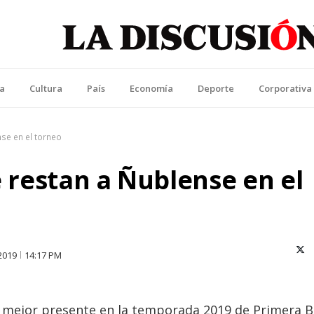
La Discusión
l Diario de la Región de Ñuble
ca
Cultura
País
Economía
Deporte
Corporativa
nse en el torneo
e restan a Ñublense en el
X (T
2019
14:17 PM
u mejor presente en la temporada 2019 de Primera B