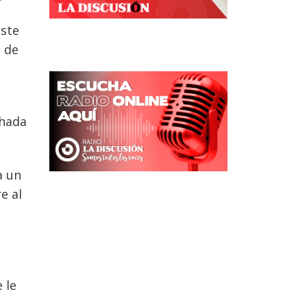
este
s de
chada
a un
e al
 le