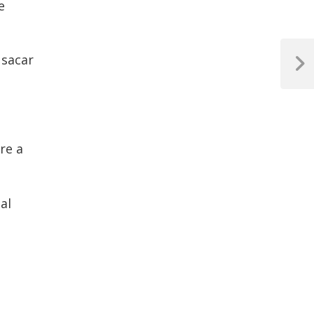
e
 sacar
Next
Post
re a
al