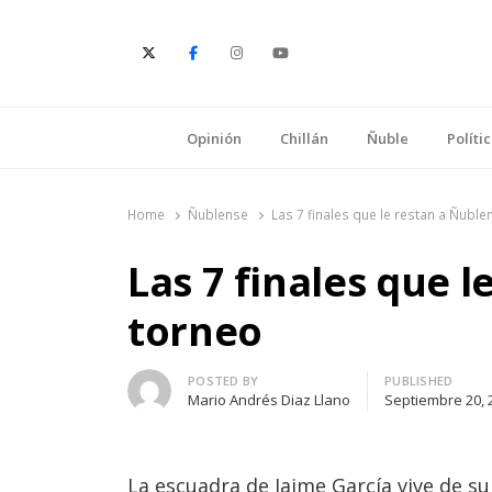
E
Opinión
Chillán
Ñuble
Políti
Home
Ñublense
Las 7 finales que le restan a Ñuble
Las 7 finales que l
torneo
Author
POSTED BY
PUBLISHED
Mario Andrés Diaz Llano
Septiembre 20, 
La escuadra de Jaime García vive de s