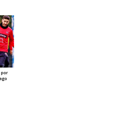
 por
iago