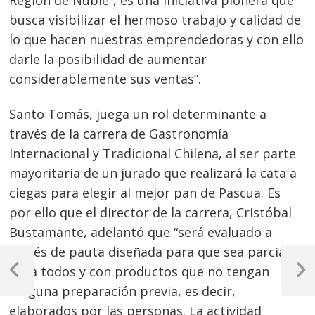
Región de Ñuble”, es una iniciativa pionera que
busca visibilizar el hermoso trabajo y calidad de
lo que hacen nuestras emprendedoras y con ello
darle la posibilidad de aumentar
considerablemente sus ventas”.
Santo Tomás, juega un rol determinante a
través de la carrera de Gastronomía
Internacional y Tradicional Chilena, al ser parte
mayoritaria de un jurado que realizará la cata a
ciegas para elegir al mejor pan de Pascua. Es
por ello que el director de la carrera, Cristóbal
Bustamante, adelantó que “será evaluado a
Navegación
través de pauta diseñada para que sea parcial
para todos y con productos que no tengan
de
Previous
Next
ninguna preparación previa, es decir,
Post
Post
entradas
elaborados por las personas. La actividad