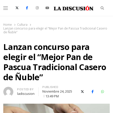
Searc
Menu
La Discusión
El Diario de la Región de Ñuble
Home
Cultura
Lanzan concurso para elegir el “Mejor Pan de Pascua Tradicional Casero
de Ñuble”
Lanzan concurso para
elegir el “Mejor Pan de
Pascua Tradicional Casero
de Ñuble”
PUBLISHED
Author
POSTED BY
Noviembre 24, 2025
X (Twitter)
Facebook
Whats
ladiscusion
13:49 PM