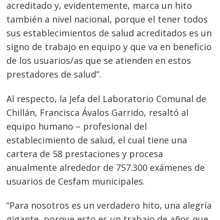
acreditado y, evidentemente, marca un hito
también a nivel nacional, porque el tener todos
sus establecimientos de salud acreditados es un
signo de trabajo en equipo y que va en beneficio
de los usuarios/as que se atienden en estos
prestadores de salud”.
Al respecto, la Jefa del Laboratorio Comunal de
Chillán, Francisca Ávalos Garrido, resaltó al
equipo humano – profesional del
establecimiento de salud, el cual tiene una
cartera de 58 prestaciones y procesa
anualmente alrededor de 757.300 exámenes de
Navegación
usuarios de Cesfam municipales.
de
s
entradas
“Para nosotros es un verdadero hito, una alegría
gigante, porque esto es un trabajo de años que