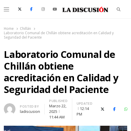
Searc
Menu
La Discusión
El Diario de la Región de Ñuble
Home
Chillán
Laboratorio Comunal de Chillán obtiene acreditación en Calidad y
Seguridad del Paciente
Laboratorio Comunal de
Chillán obtiene
acreditación en Calidad y
Seguridad del Paciente
PUBLISHED
UPDATED
Marzo 22,
Author
POSTED BY
12:14
X (Twitter)
Faceboo
Wh
ladiscusion
2025
PM
11:44 AM