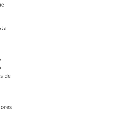
ue
sta
o
o
es de
jores