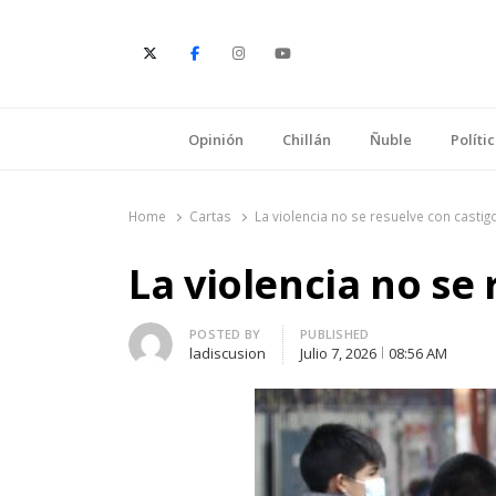
E
Opinión
Chillán
Ñuble
Políti
Home
Cartas
La violencia no se resuelve con castig
La violencia no se
Author
POSTED BY
PUBLISHED
ladiscusion
Julio 7, 2026
08:56 AM