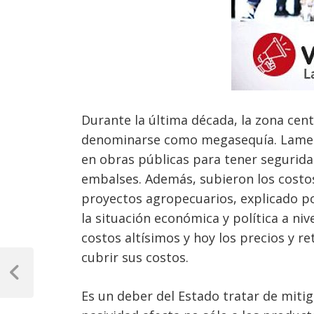
Durante la última década, la zona cen
denominarse como megasequía. Lamen
en obras públicas para tener seguridad
embalses. Además, subieron los costos
proyectos agropecuarios, explicado p
la situación económica y política a 
costos altísimos y hoy los precios y r
Navegación
cubrir sus costos.
de
Previous
Post
Es un deber del Estado tratar de mitig
entradas