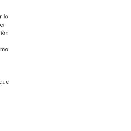
r lo
ner
ión
como
 que