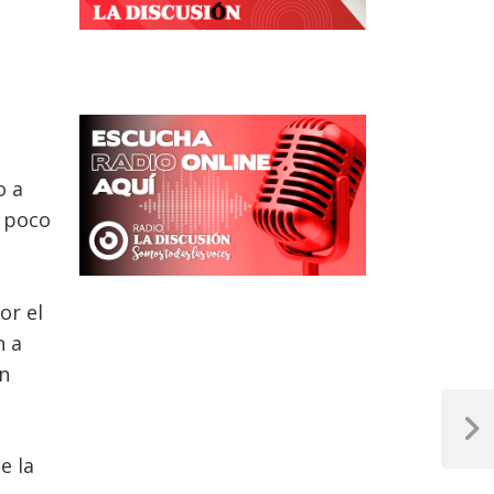
o a
 poco
or el
n a
́n
Next
Post
e la