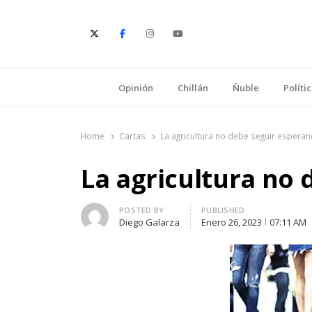
E
Opinión
Chillán
Ñuble
Políti
Home
Cartas
La agricultura no debe seguir espera
La agricultura no
Author
POSTED BY
PUBLISHED
Diego Galarza
Enero 26, 2023
07:11 AM