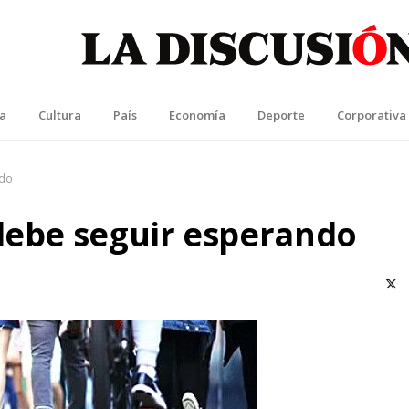
La Discusión
l Diario de la Región de Ñuble
ca
Cultura
País
Economía
Deporte
Corporativa
ndo
 debe seguir esperando
X (T