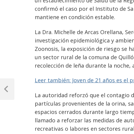
un establecimiento de Salud de la Regi
confirmó el caso por el Instituto de Sal
mantiene en condición estable.
La Dra. Michelle de Arcas Orellana, Se
investigación epidemiológica y ambien
Zoonosis, la exposición de riesgo se h
un sector rural de la comuna de Quilló
recolección de leña durante la noche, 
Leer también: Joven de 21 años es el 
Navegación
de
Previous
La autoridad reforzó que el contagio d
Post
entradas
partículas provenientes de la orina, s
espacios cerrados durante largo tiemp
llamado a reforzar las medidas de aut
recreativas o labores en sectores rural