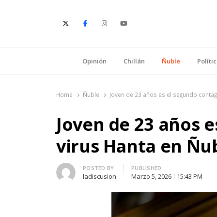
E
Opinión
Chillán
Ñuble
Políti
Home
Ñuble
Joven de 23 años es el segundo contag
Joven de 23 años e
virus Hanta en Ñu
Author
POSTED BY
PUBLISHED
ladiscusion
Marzo 5, 2026
15:43 PM