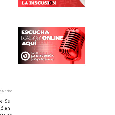
Agencias
e. Se
tó en