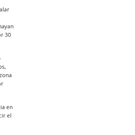
alar
 hayan
or 30
o
os,
 zona
ar
ia en
ir el