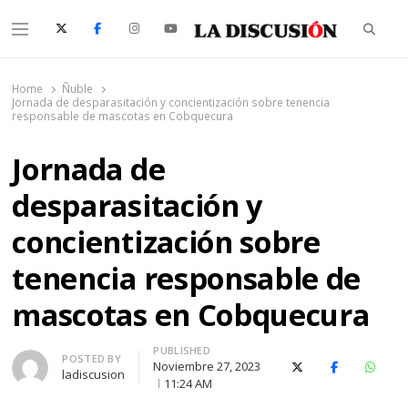
Searc
Menu
La Discusión
El Diario de la Región de Ñuble
Home
Ñuble
Jornada de desparasitación y concientización sobre tenencia
responsable de mascotas en Cobquecura
Jornada de
desparasitación y
concientización sobre
tenencia responsable de
mascotas en Cobquecura
PUBLISHED
Author
POSTED BY
Noviembre 27, 2023
X (Twitter)
Facebook
Whats
ladiscusion
11:24 AM