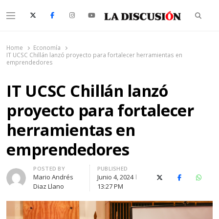
Searc
Menu
La Discusión
El Diario de la Región de Ñuble
Home
Economía
IT UCSC Chillán lanzó proyecto para fortalecer herramientas en
emprendedores
IT UCSC Chillán lanzó
proyecto para fortalecer
herramientas en
emprendedores
Author
POSTED BY
PUBLISHED
Mario Andrés
Junio 4, 2024
X (Twitter)
Facebook
Whats
Diaz Llano
13:27 PM