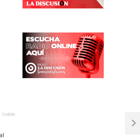
Cedida
Next
Post
al