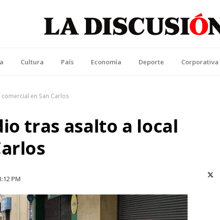
La Discusión
l Diario de la Región de Ñuble
ca
Cultura
País
Economía
Deporte
Corporativa
l comercial en San Carlos
o tras asalto a local
arlos
X (T
3:12 PM