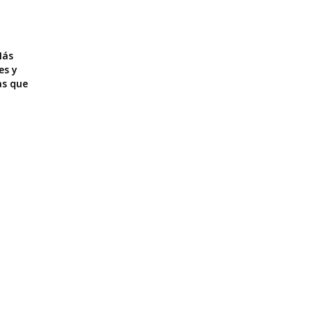
Más
es y
as que