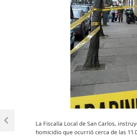
Navegación
de
La Fiscalía Local de San Carlos, instru
Previous
Post
homicidio que ocurrió cerca de las 11.
entradas