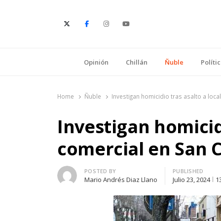
E
Opinión
Chillán
Ñuble
Políti
Home
Ñuble
Investigan homicidio tras asalto a loca
Investigan homicidi
comercial en San C
Author
POSTED BY
PUBLISHED
Mario Andrés Diaz Llano
Julio 23, 2024
1