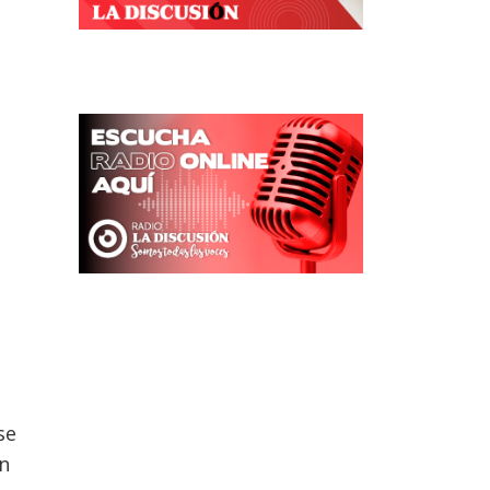
se
en