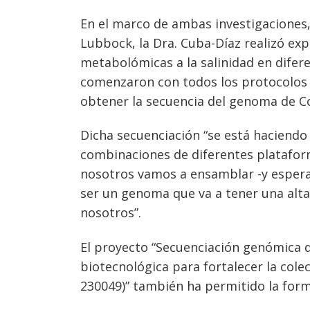
Navegación
En el marco de ambas investigaciones,
de
s
Lubbock, la Dra. Cuba-Díaz realizó ex
entradas
metabolómicas a la salinidad en dife
comenzaron con todos los protocolos 
obtener la secuencia del genoma de C
Dicha secuenciación “se está haciend
combinaciones de diferentes plataform
nosotros vamos a ensamblar -y esperam
ser un genoma que va a tener una alta c
nosotros”.
El proyecto “Secuenciación genómica 
biotecnológica para fortalecer la cole
230049)” también ha permitido la form