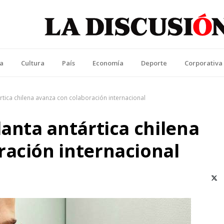
La Discusión
l Diario de la Región de Ñuble
ca
Cultura
País
Economía
Deporte
Corporativa
ártica chilena avanza con colaboración internacional
lanta antártica chilena
ración internacional
X (T