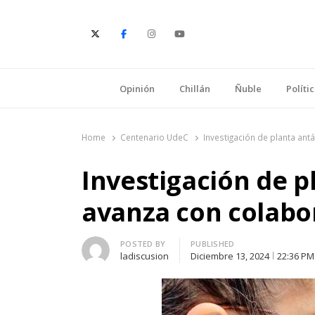
E
Opinión
Chillán
Ñuble
Políti
Home
Centenario UdeC
Investigación de planta ant
Investigación de p
avanza con colabo
Author
POSTED BY
PUBLISHED
ladiscusion
Diciembre 13, 2024
22:36 PM