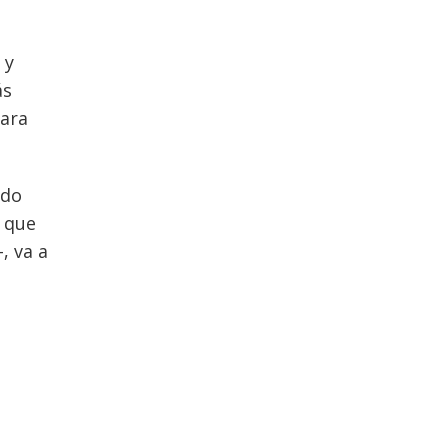
 y
ás
para
ndo
a que
, va a
a