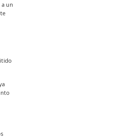
 a un
nte
itido
ya
unto
os