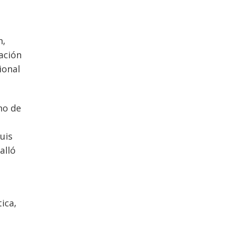
n,
ación
ional
no de
uis
alló
ica,