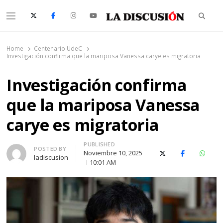
Searc
Menu
La Discusión
El Diario de la Región de Ñuble
Home
Centenario UdeC
Investigación confirma que la mariposa Vanessa carye es migratoria
Investigación confirma
que la mariposa Vanessa
carye es migratoria
PUBLISHED
Author
POSTED BY
Noviembre 10, 2025
X (Twitter)
Facebook
Whats
ladiscusion
10:01 AM