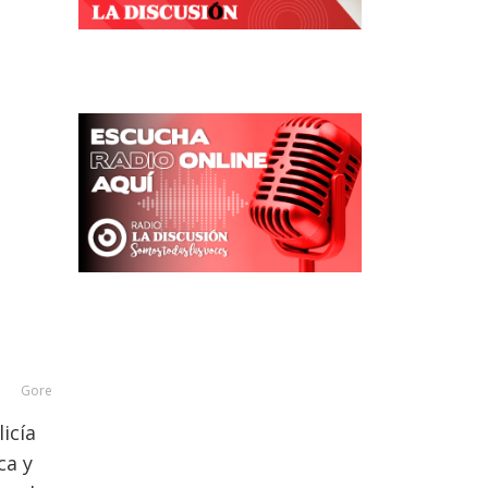
Gore
icía
ca y