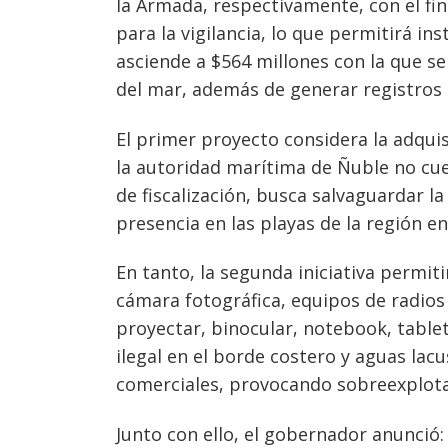
la Armada, respectivamente, con el fi
para la vigilancia, lo que permitirá ins
asciende a $564 millones con la que s
Navegación
del mar, además de generar registros 
de
s
El primer proyecto considera la adqui
entradas
la autoridad marítima de Ñuble no cu
de fiscalización, busca salvaguardar l
presencia en las playas de la región 
En tanto, la segunda iniciativa permi
cámara fotográfica, equipos de radios
proyectar, binocular, notebook, tablet
ilegal en el borde costero y aguas la
comerciales, provocando sobreexplota
Junto con ello, el gobernador anunció: