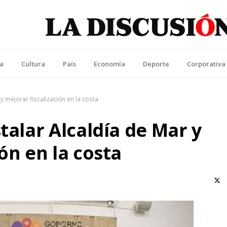
La Discusión
l Diario de la Región de Ñuble
ca
Cultura
País
Economía
Deporte
Corporativa
 y mejorar fiscalización en la costa
talar Alcaldía de Mar y
ón en la costa
X (T