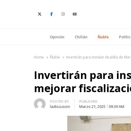
E
Opinión
Chillán
Ñuble
Políti
Home
Ñuble
Invertirán para instalar Alcaldía de Mar
Invertirán para ins
mejorar fiscalizaci
Author
POSTED BY
PUBLISHED
ladiscusion
Marzo 21, 2025
09:39 AM