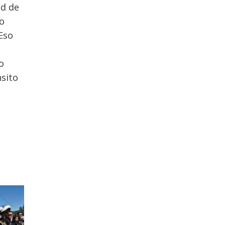
ad de
ro
Eso
o
nsito