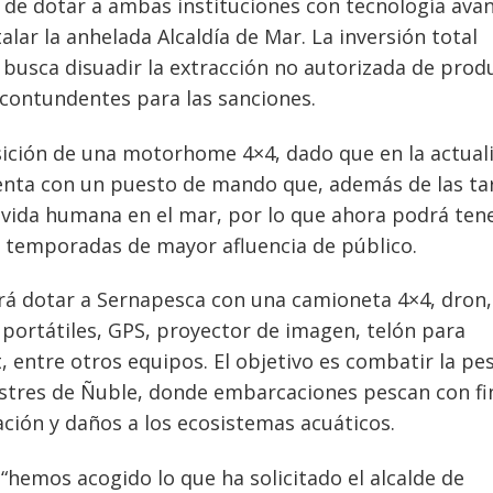
n de dotar a ambas instituciones con tecnología ava
talar la anhelada Alcaldía de Mar. La inversión total
e busca disuadir la extracción no autorizada de prod
contundentes para las sanciones.
sición de una motorhome 4×4, dado que en la actual
enta con un puesto de mando que, además de las ta
a vida humana en el mar, por lo que ahora podrá ten
en temporadas de mayor afluencia de público.
tirá dotar a Sernapesca con una camioneta 4×4, dron,
 portátiles, GPS, proyector de imagen, telón para
, entre otros equipos. El objetivo es combatir la pe
custres de Ñuble, donde embarcaciones pescan con fi
ción y daños a los ecosistemas acuáticos.
 “hemos acogido lo que ha solicitado el alcalde de