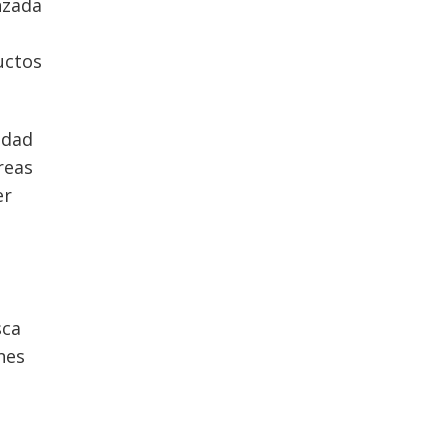
nzada
uctos
idad
reas
er
sca
nes