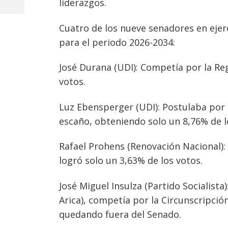
de
liderazgos.
Post
entradas
Cuatro de los nueve senadores en ejer
para el periodo 2026-2034:
José Durana (UDI): Competía por la Reg
votos.
Luz Ebensperger (UDI): Postulaba por l
escaño, obteniendo solo un 8,76% de l
Rafael Prohens (Renovación Nacional): 
logró solo un 3,63% de los votos.
José Miguel Insulza (Partido Socialist
Arica), competía por la Circunscripción
quedando fuera del Senado.