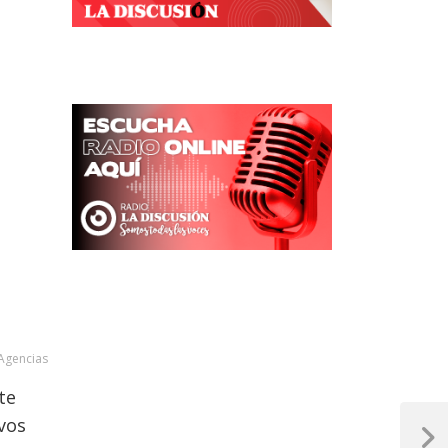
Agencias
te
evos
Next