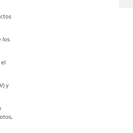
Post
ectos
 los
 el
V) y
e
votos,