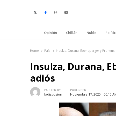
E
Opinión
Chillán
Ñuble
Políti
Home
País
Insulza, Durana, Ebensperger y Prohens 
Insulza, Durana, 
adiós
Author
POSTED BY
PUBLISHED
ladiscusion
Noviembre 17, 2025
00:15 A