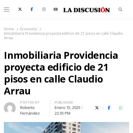
Searc
Menu
La Discusión
El Diario de la Región de Ñuble
Home
Economía
Inmobiliaria Providencia proyecta edificio de 21 pisos en calle Claudio
Arrau
Inmobiliaria Providencia
proyecta edificio de 21
pisos en calle Claudio
Arrau
Author
POSTED BY
PUBLISHED
Roberto
Enero 15, 2025
X (Twitter)
Facebook
Whats
Fernández
22:35 PM