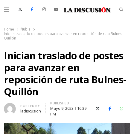
Searc
Menu
La Discusión
El Diario de la Región de Ñuble
Home
Ñuble
Inician traslado de postes para avanzar en reposición de ruta Bulnes-
Quillón
Inician traslado de postes
para avanzar en
reposición de ruta Bulnes-
Quillón
PUBLISHED
Author
POSTED BY
Mayo 9, 2023
16:39
X (Twitter)
Facebook
Whats
ladiscusion
PM