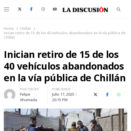
Searc
Menu
La Discusión
El Diario de la Región de Ñuble
Home
Chillán
Inician retiro de 15 de los 40 vehículos abandonados en la vía pública de
Chillán
Inician retiro de 15 de los
40 vehículos abandonados
en la vía pública de Chillán
Author
POSTED BY
PUBLISHED
Felipe
Julio 17, 2025
X (Twitter)
Facebook
Whats
Ahumada
20:15 PM